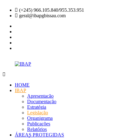
Skip
(+245) 966.105.840/955.353.951
to
geral@ibapgbissau.com
content
facebook
twitter
instagram
linkedin
youtube
IBAP
Site
Oficial
HOME
IBAP
Apresentação
Documentação
Estratégia
Legislação
Organigrama
Publicações
Relatórios
ÁREAS PROTEGIDAS