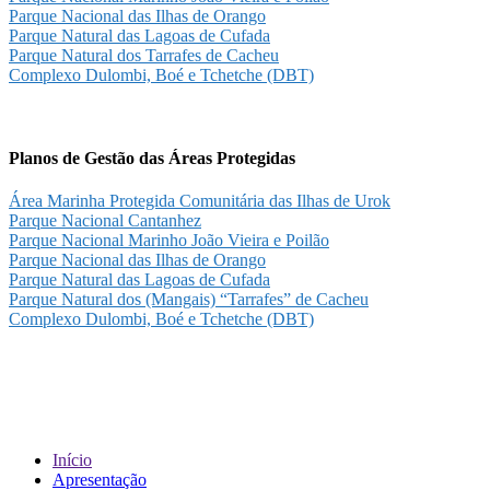
Parque Nacional das Ilhas de Orango
Parque Natural das Lagoas de Cufada
Parque Natural dos Tarrafes de Cacheu
Complexo Dulombi, Boé e Tchetche (DBT)
Planos de Gestão das Áreas Protegidas
Área Marinha Protegida Comunitária das Ilhas de Urok
Parque Nacional Cantanhez
Parque Nacional Marinho João Vieira e Poilão
Parque Nacional das Ilhas de Orango
Parque Natural das Lagoas de Cufada
Parque Natural dos (Mangais) “Tarrafes” de Cacheu
Complexo Dulombi, Boé e Tchetche (DBT)
Sobre IBAP
Início
Apresentação