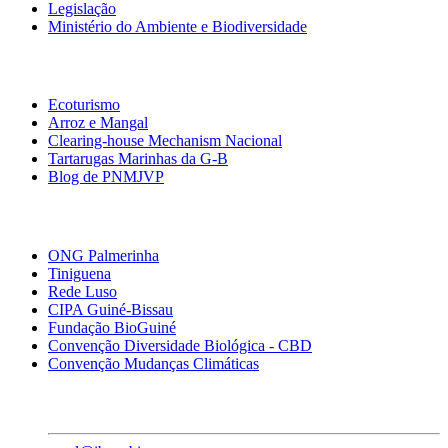
Legislação
Ministério do Ambiente e Biodiversidade
Links Associados
Ecoturismo
Arroz e Mangal
Clearing-house Mechanism Nacional
Tartarugas Marinhas da G-B
Blog de PNMJVP
Links Importantes
ONG Palmerinha
Tiniguena
Rede Luso
CIPA Guiné-Bissau
Fundação BioGuiné
Convenção Diversidade Biológica - CBD
Convenção Mudanças Climáticas
Contatos