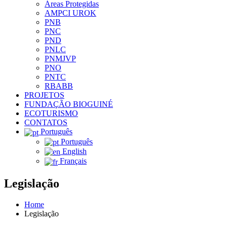
Áreas Protegidas
AMPCI UROK
PNB
PNC
PND
PNLC
PNMJVP
PNO
PNTC
RBABB
PROJETOS
FUNDAÇÃO BIOGUINÉ
ECOTURISMO
CONTATOS
Português
Português
English
Français
Legislação
Home
Legislação