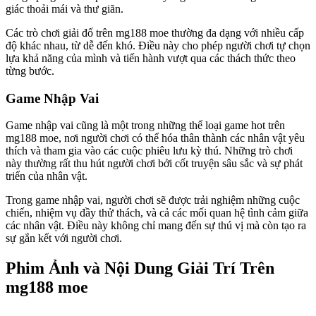
giác thoải mái và thư giãn.
Các trò chơi giải đố trên mg188 moe thường đa dạng với nhiều cấp
độ khác nhau, từ dễ đến khó. Điều này cho phép người chơi tự chọn
lựa khả năng của mình và tiến hành vượt qua các thách thức theo
từng bước.
Game Nhập Vai
Game nhập vai cũng là một trong những thể loại game hot trên
mg188 moe, nơi người chơi có thể hóa thân thành các nhân vật yêu
thích và tham gia vào các cuộc phiêu lưu kỳ thú. Những trò chơi
này thường rất thu hút người chơi bởi cốt truyện sâu sắc và sự phát
triển của nhân vật.
Trong game nhập vai, người chơi sẽ được trải nghiệm những cuộc
chiến, nhiệm vụ đầy thử thách, và cả các mối quan hệ tình cảm giữa
các nhân vật. Điều này không chỉ mang đến sự thú vị mà còn tạo ra
sự gắn kết với người chơi.
Phim Ảnh và Nội Dung Giải Trí Trên
mg188 moe