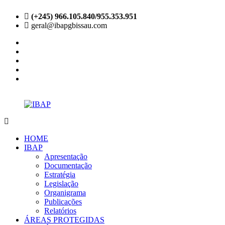
Skip
(+245) 966.105.840/955.353.951
to
geral@ibapgbissau.com
content
facebook
twitter
instagram
linkedin
youtube
IBAP
Site
Oficial
HOME
IBAP
Apresentação
Documentação
Estratégia
Legislação
Organigrama
Publicações
Relatórios
ÁREAS PROTEGIDAS