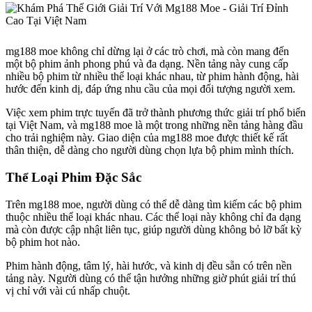
mg188 moe không chỉ dừng lại ở các trò chơi, mà còn mang đến
một bộ phim ảnh phong phú và đa dạng. Nền tảng này cung cấp
nhiều bộ phim từ nhiều thể loại khác nhau, từ phim hành động, hài
hước đến kinh dị, đáp ứng nhu cầu của mọi đối tượng người xem.
Việc xem phim trực tuyến đã trở thành phương thức giải trí phổ biến
tại Việt Nam, và mg188 moe là một trong những nền tảng hàng đầu
cho trải nghiệm này. Giao diện của mg188 moe được thiết kế rất
thân thiện, dễ dàng cho người dùng chọn lựa bộ phim mình thích.
Thể Loại Phim Đặc Sắc
Trên mg188 moe, người dùng có thể dễ dàng tìm kiếm các bộ phim
thuộc nhiều thể loại khác nhau. Các thể loại này không chỉ đa dạng
mà còn được cập nhật liên tục, giúp người dùng không bỏ lỡ bất kỳ
bộ phim hot nào.
Phim hành động, tâm lý, hài hước, và kinh dị đều sẵn có trên nền
tảng này. Người dùng có thể tận hưởng những giờ phút giải trí thú
vị chỉ với vài cú nhấp chuột.