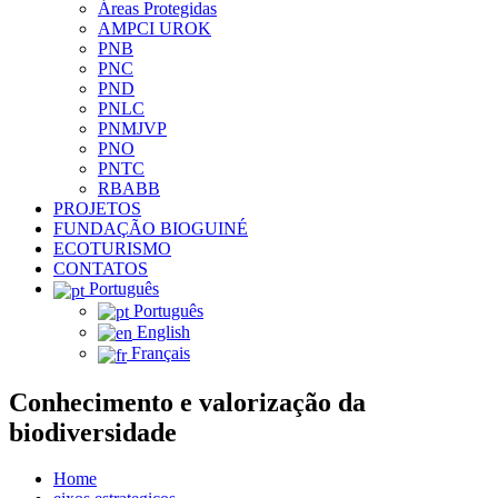
Áreas Protegidas
AMPCI UROK
PNB
PNC
PND
PNLC
PNMJVP
PNO
PNTC
RBABB
PROJETOS
FUNDAÇÃO BIOGUINÉ
ECOTURISMO
CONTATOS
Português
Português
English
Français
Conhecimento e valorização da
biodiversidade
Home