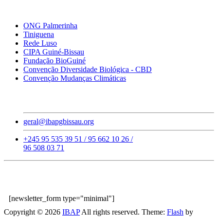
Links Importantes
ONG Palmerinha
Tiniguena
Rede Luso
CIPA Guiné-Bissau
Fundação BioGuiné
Convenção Diversidade Biológica - CBD
Convenção Mudanças Climáticas
Contatos
geral@ibapgbissau.org
+245 95 535 39 51 / 95 662 10 26 /
96 508 03 71
Subscreva a Nossa Newsletter!
[newsletter_form type="minimal"]
Copyright © 2026
IBAP
All rights reserved. Theme:
Flash
by