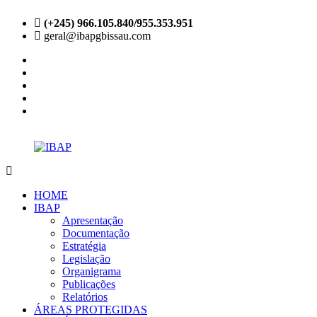
Skip
(+245) 966.105.840/955.353.951
to
geral@ibapgbissau.com
content
facebook
twitter
instagram
linkedin
youtube
IBAP
Site
Oficial
HOME
IBAP
Apresentação
Documentação
Estratégia
Legislação
Organigrama
Publicações
Relatórios
ÁREAS PROTEGIDAS