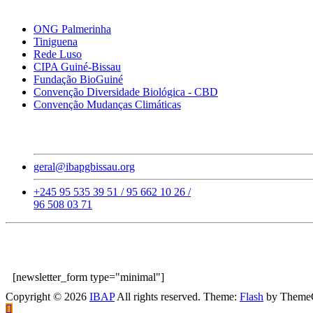
Links Importantes
ONG Palmerinha
Tiniguena
Rede Luso
CIPA Guiné-Bissau
Fundação BioGuiné
Convenção Diversidade Biológica - CBD
Convenção Mudanças Climáticas
Contatos
geral@ibapgbissau.org
+245 95 535 39 51 / 95 662 10 26 /
96 508 03 71
Subscreva a Nossa Newsletter!
[newsletter_form type="minimal"]
Copyright © 2026
IBAP
All rights reserved. Theme:
Flash
by ThemeG