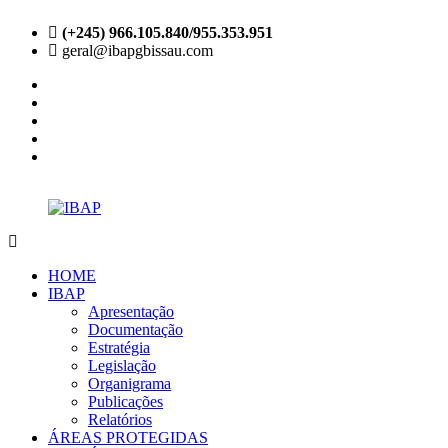
Skip
(+245) 966.105.840/955.353.951
to
geral@ibapgbissau.com
content
facebook
twitter
instagram
linkedin
youtube
IBAP
Site
Oficial
HOME
IBAP
Apresentação
Documentação
Estratégia
Legislação
Organigrama
Publicações
Relatórios
ÁREAS PROTEGIDAS