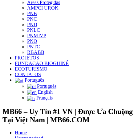
Áreas Protegidas
AMPCI UROK
PNB
PNC
PND
PNLC
PNMJVP
PNO
PNTC
RBABB
PROJETOS
FUNDAÇÃO BIOGUINÉ
ECOTURISMO
CONTATOS
Português
Português
English
Français
MB66 – Uy Tín #1 VN | Được Ưa Chuộng
Tại Việt Nam | MB66.COM
Home