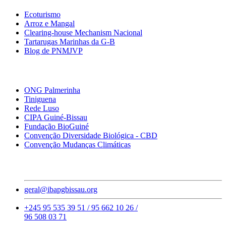
Ecoturismo
Arroz e Mangal
Clearing-house Mechanism Nacional
Tartarugas Marinhas da G-B
Blog de PNMJVP
Links Importantes
ONG Palmerinha
Tiniguena
Rede Luso
CIPA Guiné-Bissau
Fundação BioGuiné
Convenção Diversidade Biológica - CBD
Convenção Mudanças Climáticas
Contatos
geral@ibapgbissau.org
+245 95 535 39 51 / 95 662 10 26 /
96 508 03 71